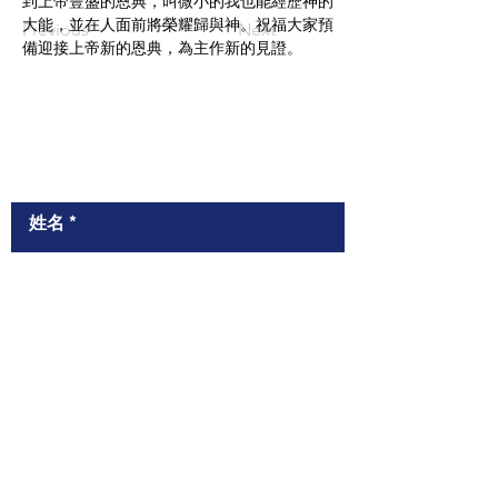
到上帝豐盛的恩典，叫微小的我也能經歷神的
大能，並在人面前將榮耀歸與神。祝福大家預
Previous
Next
備迎接上帝新的恩典，為主作新的見證。
​與我們聯絡
姓名
聯絡電話（WhatsApp）
電郵