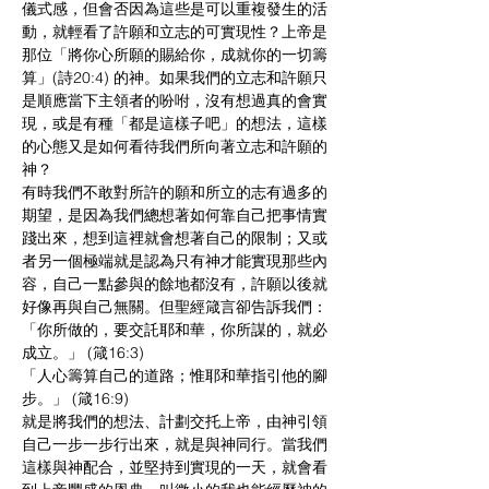
儀式感，但會否因為這些是可以重複發生的活
動，就輕看了許願和立志的可實現性？上帝是
那位「將你心所願的賜給你，成就你的一切籌
算」(詩20:4) 的神。如果我們的立志和許願只
是順應當下主領者的吩咐，沒有想過真的會實
現，或是有種「都是這樣子吧」的想法，這樣
的心態又是如何看待我們所向著立志和許願的
神？
有時我們不敢對所許的願和所立的志有過多的
期望，是因為我們總想著如何靠自己把事情實
踐出來，想到這裡就會想著自己的限制；又或
者另一個極端就是認為只有神才能實現那些內
容，自己一點參與的餘地都沒有，許願以後就
好像再與自己無關。但聖經箴言卻告訴我們：
「你所做的，要交託耶和華，你所謀的，就必
成立。」 (箴16:3)
「人心籌算自己的道路；惟耶和華指引他的腳
步。」 (箴16:9)
就是將我們的想法、計劃交托上帝，由神引領
自己一步一步行出來，就是與神同行。當我們
這樣與神配合，並堅持到實現的一天，就會看