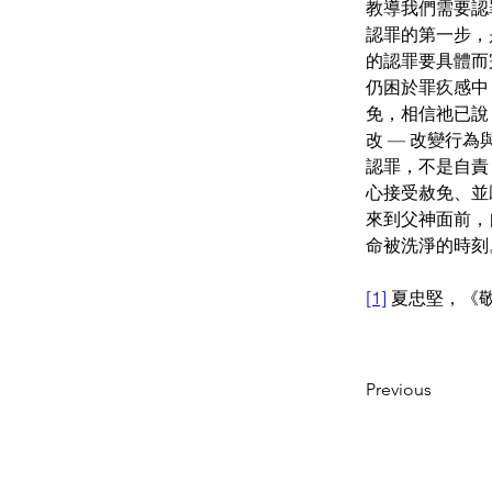
教導我們需要認
認罪的第一步，
的認罪要具體而
仍困於罪疚感中
免，相信祂已說
改 — 改變行
認罪，不是自責
心接受赦免、並
來到父神面前，
命被洗淨的時刻
[1]
 夏忠堅，《
Previous