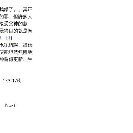
我錯了。」真正
的罪，但許多人
接受父神的赦
最終目的就是悔
中。
[1]
承認錯誤、憑信
便能坦然無懼地
神關係更新、生
3-176。
Next