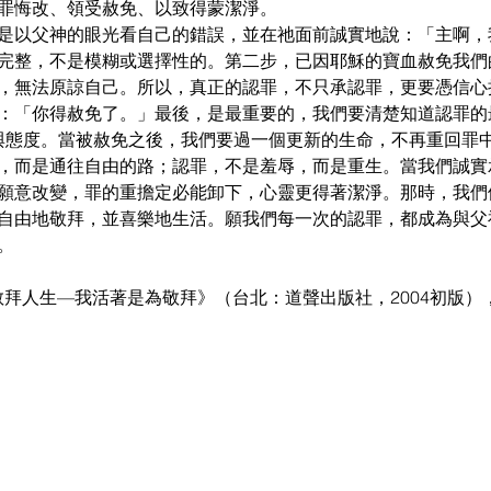
罪悔改、領受赦免、以致得蒙潔淨。
是以父神的眼光看自己的錯誤，並在祂面前誠實地說：「主啊，
完整，不是模糊或選擇性的。第二步，已因耶穌的寶血赦免我們
，無法原諒自己。所以，真正的認罪，不只承認罪，更要憑信心
：「你得赦免了。」最後，是最重要的，我們要清楚知道認罪的
為與態度。當被赦免之後，我們要過一個更新的生命，不再重回罪
，而是通往自由的路；認罪，不是羞辱，而是重生。當我們誠實
願意改變，罪的重擔定必能卸下，心靈更得著潔淨。那時，我們
自由地敬拜，並喜樂地生活。願我們每一次的認罪，都成為與父
。
敬拜人生—我活著是為敬拜》（台北：道聲出版社，2004初版），17