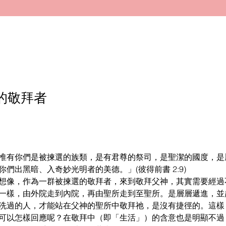
的敬拜者
惟有你們是被揀選的族類，是有君尊的祭司，是聖潔的國度，是
們出黑暗、入奇妙光明者的美德。」(彼得前書 2:9)
想像，作為一群被揀選的敬拜者，來到敬拜父神，其實需要經過
一樣，由外院走到內院，再由聖所走到至聖所。是層層遞進，並
洗過的人，才能站在父神的聖所中敬拜祂，是沒有捷徑的。這樣
可以怎樣回應呢？在敬拜中（即「生活」）的含意也是明顯不過