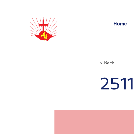
Home
< Back
25