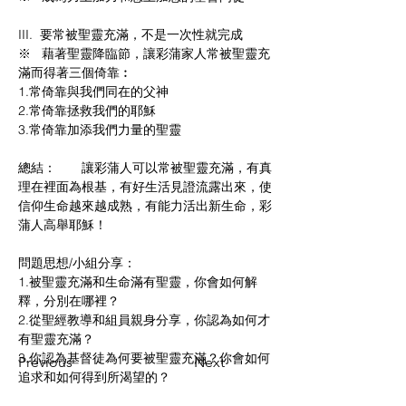
III.  要常被聖靈充滿，不是一次性就完成
※   藉著聖靈降臨節，讓彩蒲家人常被聖靈充
滿而得著三個倚靠︰
1.常倚靠與我們同在的父神
2.常倚靠拯救我們的耶穌
3.常倚靠加添我們力量的聖靈
總結：       讓彩蒲人可以常被聖靈充滿，有真
理在裡面為根基，有好生活見證流露出來，使
信仰生命越來越成熟，有能力活出新生命，彩
蒲人高舉耶穌！
問題思想/小組分享：    
1.被聖靈充滿和生命滿有聖靈，你會如何解
釋，分別在哪裡？
2.從聖經教導和組員親身分享，你認為如何才
有聖靈充滿？
3.你認為基督徒為何要被聖靈充滿？你會如何
Previous
Next
追求和如何得到所渴望的？