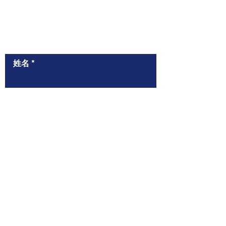
​與我們聯絡
姓名
聯絡電話（WhatsApp）
電郵
給我們的信息