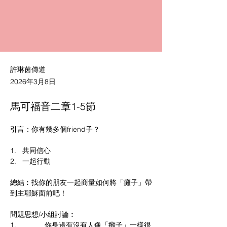
許琳茵傳道
2026年3月8日
馬可福音二章1-5節
引言：你有幾多個friend子？
1.   共同信心
2.   一起行動
總結︰找你的朋友一起商量如何將「癱子」帶
到主耶穌面前吧！
問題思想/小組討論︰
1.              你身邊有沒有人像「癱子」一樣很