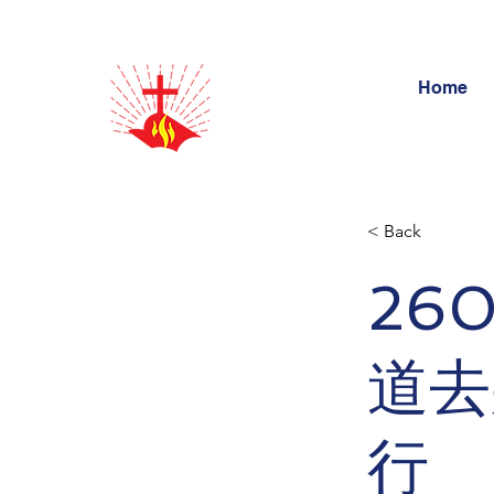
Home
< Back
26
道去
行