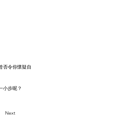
法曾否令你懷疑自
哪一小步呢？
Next