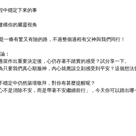
做好在旅程中穩定下來的事
在旅程中建構你的屬靈視角
是一條有驚又有險的路，不過整個過程有父神與我們同行！
討論︰
  你有否試過當作出重要決定後，心仍存著不踏實的感受？試分享一下。
  你會否認為只要我們真心順服神，內心就應該立刻感受到平安？這個想
 亞伯蘭在不穩定中仍然築壇敬拜，對你有甚麼提醒呢？
  如果「信心不是消除不安，而是帶著不安繼續前行」，今天你可以踏出