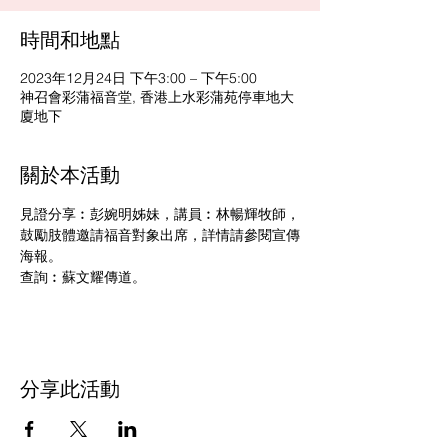
時間和地點
2023年12月24日 下午3:00 – 下午5:00
神召會彩蒲福音堂, 香港上水彩蒲苑停車地大
廈地下
關於本活動
見證分享︰彭婉明姊妹，講員︰林暢輝牧師，
鼓勵肢體邀請福音對象出席，詳情請參閱宣傳
海報。
查詢︰蘇文耀傳道。
分享此活動