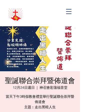
聖誕聯合崇拜暨佈道會
12月24日週日
  |  
神召會彩蒲福音堂
當天下午3時假教會禮堂舉行聖誕聯合崇拜暨
佈道會
主題︰走出黑暗人生