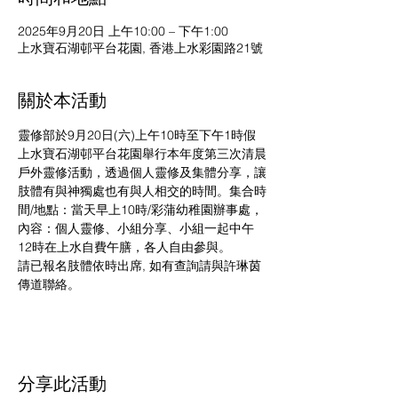
2025年9月20日 上午10:00 – 下午1:00
上水寶石湖邨平台花園, 香港上水彩園路21號
關於本活動
靈修部於9月20日(六)上午10時至下午1時假
上水寶石湖邨平台花園舉行本年度第三次清晨
戶外靈修活動，透過個人靈修及集體分享，讓
肢體有與神獨處也有與人相交的時間。集合時
間/地點：當天早上10時/彩蒲幼稚園辦事處，
內容：個人靈修、小組分享、小組一起中午
12時在上水自費午膳，各人自由參與。
請已報名肢體依時出席, 如有查詢請與許琳茵
傳道聯絡。
分享此活動