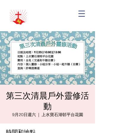
第三次清晨戶外靈修活
動
9月20日週六
  |  
上水寶石湖邨平台花園
時間和地點