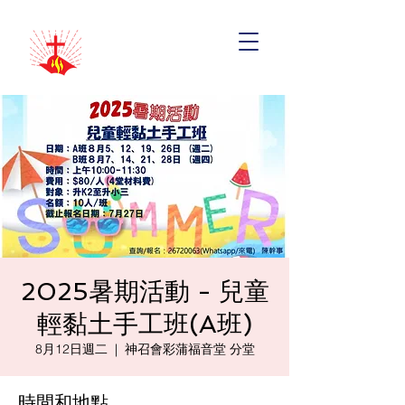
2025暑期活動 - 兒童
輕黏土手工班(A班)
8月12日週二
  |  
神召會彩蒲福音堂 分堂
時間和地點