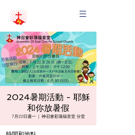
2024暑期活動 - 耶穌
和你放暑假
7月22日週一
  |  
神召會彩蒲福音堂 分堂
時間和地點