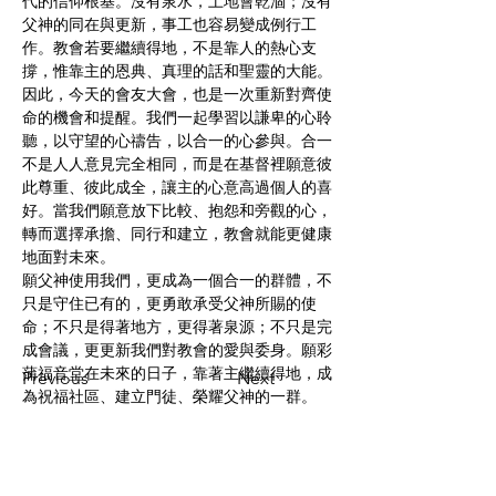
代的信仰根基。沒有泉水，土地會乾涸；沒有
父神的同在與更新，事工也容易變成例行工
作。教會若要繼續得地，不是靠人的熱心支
撐，惟靠主的恩典、真理的話和聖靈的大能。
因此，今天的會友大會，也是一次重新對齊使
命的機會和提醒。我們一起學習以謙卑的心聆
聽，以守望的心禱告，以合一的心參與。合一
不是人人意見完全相同，而是在基督裡願意彼
此尊重、彼此成全，讓主的心意高過個人的喜
好。當我們願意放下比較、抱怨和旁觀的心，
轉而選擇承擔、同行和建立，教會就能更健康
地面對未來。
願父神使用我們，更成為一個合一的群體，不
只是守住已有的，更勇敢承受父神所賜的使
命；不只是得著地方，更得著泉源；不只是完
成會議，更更新我們對教會的愛與委身。願彩
蒲福音堂在未來的日子，靠著主繼續得地，成
Previous
Next
為祝福社區、建立門徒、榮耀父神的一群。