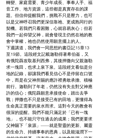
轉變、家庭需要、青少年成長、事奉人手、福
音工作、地方資源，這些都是真實存在的課
題。但信仰提醒我們，挑戰不只是壓力，也可
以是父神呼召我們更深信靠祂、更成熟同行的
契機。若我們只看困難，心就容易灰心；但若
我們一起仰望父神，就會發現主仍然在祂的教
會中掌權，祂也仍然使用願意擺上的人。
下週講道，我們會一同思想約書亞記15章13
至19節。這段經文記載迦勒得著希伯崙，又
有俄陀聶攻取基列西弗，其後押撒向父親迦勒
求一塊田，也求上泉下泉。這段經文看似是分
地的記錄，卻讓我們看見信心不是停留在口號
中，而是在父神所賜的應許裡勇敢承擔、積極
前行。迦勒到了年老，仍然沒有失去對父神應
許的信心；俄陀聶願意承接使命，踏出去爭
戰；押撒也不只是接受已有的田地，更懂得為
生命真正需要的泉水而求。這對今天的教會有
很深的提醒。我們不能只滿足於「已有一塊
地」，也不能只守住過去的成果；我們更要求
父神賜下「泉源」——就是聖靈的更新、屬靈
的生命力、持續事奉的恩典，以及能滋潤下一