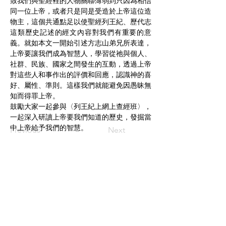
致我們與聖經裡的人物關聯薄弱到只因為相信
同一位上帝，或者只是同是受造於上帝這位造
物主，這個共通點足以使聖經列王紀、歷代志
這類歷史記述的經文內容對我們有重要的意
義。就如本文一開始引述方志山弟兄所表達，
上帝要讓我們成為智慧人，學習從祂與個人、
社群、民族、國家之間發生的互動，透過上帝
對這些人和事作出的評價和回應，認識神的喜
好、屬性、準則。這樣我們就能避免因愚昧無
知而得罪上帝。
鼓勵大家一起參與〈列王紀上網上查經班〉，
一起深入研讀上帝要我們知道的歷史，發掘當
中上帝給予我們的智慧。
Previous
Next
​與我們聯絡
姓名