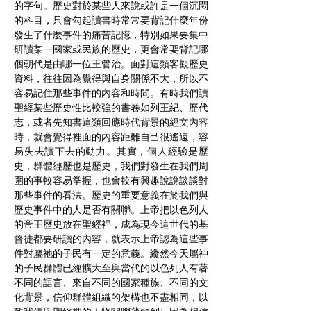
的字句。歷史對於某些人來說或許是一個沉悶
的科目，只會勾起讀書時常常要背記什麼年份
發生了什麼事件的痛苦記憶，特別如果要集中
研讀某一國家或民族的歷史，更會常要背記哪
個朝代是由哪一位王管治。面對這類客觀歷史
資料，往往因為覺得與自身關係不大，所以不
容易記住那些事件的內容和時間。有時我們讀
聖經某些歷史性比較強的書卷如列王紀、歷代
志，或者先知書這類回應時代背景的經文內容
時，就會覺得裡面的內容距離自己很遙遠，容
易失去讀下去的動力。其實，個人經驗是歷
史，群體經歷也是歷史，我們對發生在我們周
圍的事較容易掌握，也會較有興趣說說談談對
那些事件的看法。歷史的重要意義在於我們與
歷史事件中的人是否有關聯。上帝把以色列人
的帝王歷史放在聖經裡，成為現今這世代的基
督徒都要研讀的內容，就表示上帝認為這些事
件對屬祂的子民有一定的意義。縱然今天屬神
的子民群體已經擴大至與當代的以色列人有著
不同的語言、來自不同的國家種族、不同的文
化背景，信仰群體組織的架構也不盡相同，以