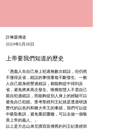
許琳茵傳道
2024年5月26日
上帝要我們知道的歷史
「愚蠢人在自己身上犯過無數次錯誤，但仍然
不懂得反省，錯誤的事情重複不斷發生。一般
人自己親身經歷過錯誤，都能夠從中得到反
省，避免將來再次發生。唯獨智慧人不需自己
親自犯過錯誤，而能夠從別人身上的經驗可以
避免自己犯錯。查考聖經列王紀就是透過研讀
歷代的以色列和猶大帝王的事蹟，我們可以從
中吸取教訓，避免重蹈覆轍，可以去做一個敬
畏上帝的義人。」
以上是方志山弟兄撰寫宣傳舊約列王紀查經班