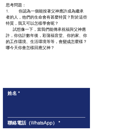
思考問題：
1.        你認為一個能按著父神應許成為繼承
者的人，他們的生命會有甚麼特質？對於這些
特質，我又可以怎樣學會呢？
      試想像一下，當我們能傳承祝福與父神應
許，你估計數年後，彩蒲福音堂、你的家、你
的工作環境、生活環境等等，會變成怎麼樣？
Previous
Next
哪今天你會怎樣回應父神？
​與我們聯絡
姓名
聯絡電話（WhatsApp）