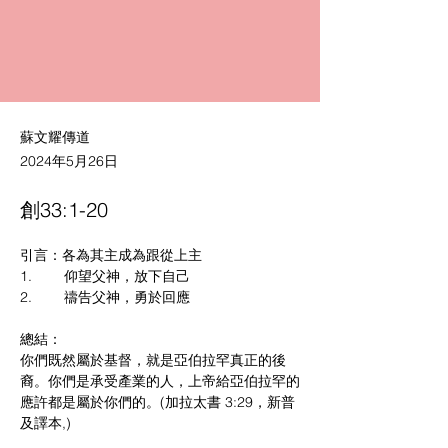
蘇文耀傳道
2024年5月26日
創33:1-20
引言：各為其主成為跟從上主
1.        仰望父神，放下自己
2.        禱告父神，勇於回應
總結：
你們既然屬於基督，就是亞伯拉罕真正的後
裔。你們是承受產業的人，上帝給亞伯拉罕的
應許都是屬於你們的。(加拉太書 3:29，新普
及譯本,)