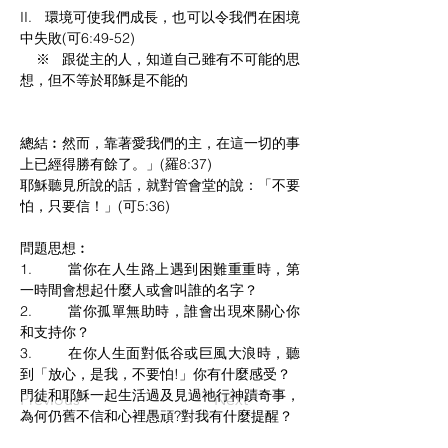
II.   環境可使我們成長，也可以令我們在困境
中失敗(可6:49-52)
    ※   跟從主的人，知道自己雖有不可能的思
想，但不等於耶穌是不能的
總結︰然而，靠著愛我們的主，在這一切的事
上已經得勝有餘了。」(羅8:37)
耶穌聽見所說的話，就對管會堂的說：「不要
怕，只要信！」(可5:36)
問題思想︰
1.        當你在人生路上遇到困難重重時，第
一時間會想起什麼人或會叫誰的名字？
2.        當你孤單無助時，誰會出現來關心你
和支持你？
3.        在你人生面對低谷或巨風大浪時，聽
到「放心，是我，不要怕!」你有什麼感受？
門徒和耶穌一起生活過及見過祂行神蹟奇事，
Previous
Next
為何仍舊不信和心裡愚頑?對我有什麼提醒？