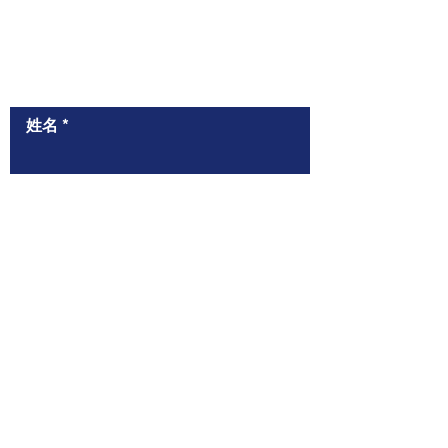
​與我們聯絡
姓名
聯絡電話（WhatsApp）
電郵
給我們的信息