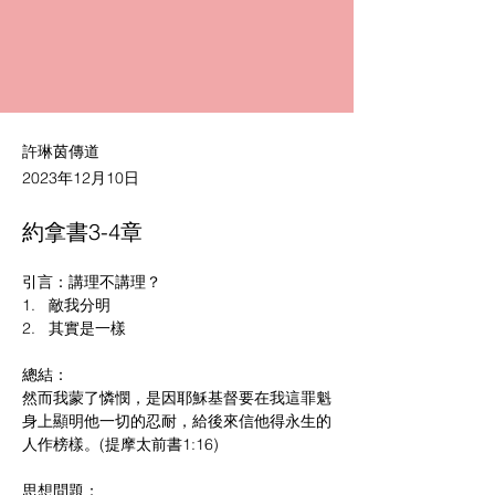
許琳茵傳道
2023年12月10日
約拿書3-4章
引言：講理不講理？
1.   敵我分明
2.   其實是一樣
總結：
然而我蒙了憐憫，是因耶穌基督要在我這罪魁
身上顯明他一切的忍耐，給後來信他得永生的
人作榜樣。(提摩太前書1:16)
思想問題：