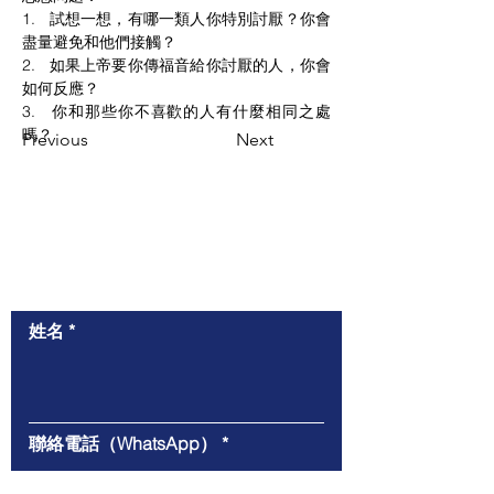
1.   試想一想，有哪一類人你特別討厭？你會
盡量避免和他們接觸？
2.   如果上帝要你傳福音給你討厭的人，你會
如何反應？
3.   你和那些你不喜歡的人有什麼相同之處
嗎？
Previous
Next
​與我們聯絡
姓名
聯絡電話（WhatsApp）