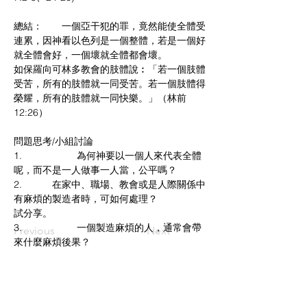
總結：       一個亞干犯的罪，竟然能使全體受
連累，因神看以色列是一個整體，若是一個好
就全體會好，一個壞就全體都會壞。
如保羅向可林多教會的肢體說︰「若一個肢體
受苦，所有的肢體就一同受苦。若一個肢體得
榮耀，所有的肢體就一同快樂。」（林前
12:26）
問題思考/小組討論
1.                    為何神要以一個人來代表全體
呢，而不是一人做事一人當，公平嗎？
2.           在家中、職場、教會或是人際關係中
有麻煩的製造者時，可如何處理？
試分享。
3.                    一個製造麻煩的人，通常會帶
Previous
Next
來什麼麻煩後果？