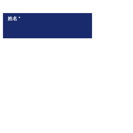
​與我們聯絡
姓名
聯絡電話（WhatsApp）
電郵
給我們的信息