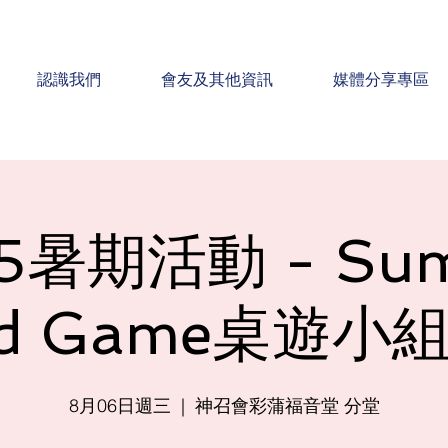
認識我們
會友及其他資訊
媒體分享專區
5暑期活動 - Su
rd Game桌遊小組
8月06日週三
  |  
神召會彩蒲福音堂 分堂