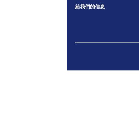
給我們的信息
​香港新界上水彩蒲苑停車場
Copyright © 2023
神召會彩蒲