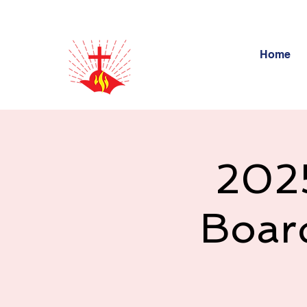
Home
202
Boa